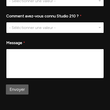
- Sélectionner une valeur -
-
Comment avez-vous connu Studio 210 ?
*
O
b
j
- Séléctionner une valeur -
e
t
M
Message
*
e
s
s
a
g
e
Envoyer