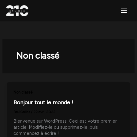
Aller
Main
au
contenu
Menu
Non classé
Non classé
Bonjour tout le monde !
PaulCollas
/
22 avril 2022
Bienvenue sur WordPress. Ceci est votre premier
article. Modifiez-le ou supprimez-le, puis
commencez à écrire !