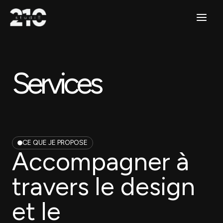
Aller
Main
au
contenu
Menu
Services​
CE QUE JE PROPOSE
Accompagner à
travers le design
et le